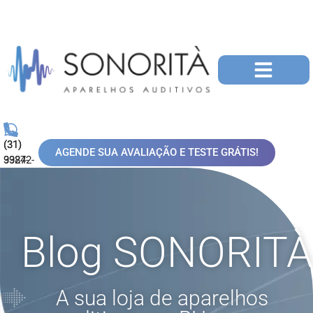
(31)
(31)
AGENDE SUA AVALIAÇÃO E TESTE GRÁTIS!
99872-
3324-
1006
1002
Blog SONORITÀ
A sua loja de aparelhos