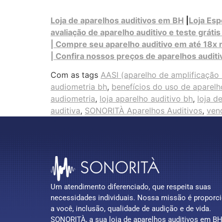
Loja de aparelhos auditivos em BH
|
Loja Esp
avaliação de aparelho auditivo e teste gráti
| Compre seu aparelho auditivo em até 18x 
| Confira nossos preços de aparelhos audit
Com as tags
AASI (aparelho de amplificação 
audiometria bh
,
benefícios do uso de aparelh
audiometria
,
loja aparelho auditivo bh
,
loja d
auditiva
,
SONORITÀ Aparelhos Auditivos
,
ven
Um atendimento diferenciado, que respeita suas
necessidades individuais. Nossa missão é proporc
a você, inclusão, qualidade de audição e de vida.
SONORITÀ, a sua loja de aparelhos auditivos em BH