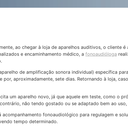
nte, ao chegar à loja de aparelhos auditivos, o cliente é
ealizados e encaminhamento médico, a
fonoaudióloga
real
.
parelho de amplificação sonora individual) específica par
por, aproximadamente, sete dias. Retornando à loja, caso s
icita um aparelho novo, já que aquele em teste, como o pró
 contrário, não tendo gostado ou se adaptado bem ao uso, 
á acompanhamento fonoaudiológico para regulagem e soluç
avendo tempo determinado.