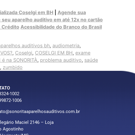
ializada Coselgi em BH
|
Agende sua
re seu aparelho auditivo em até 12x no cartão
 Crédito
Acessibilidade do Branco do Brasil
aparelhos auditivos bh
,
audiometria
,
IVOS?
,
Coselgi
,
COSELGI EM BH
,
exame
H é na SONORITÀ
,
problema auditivo
,
saúde
,
zumbido
TATO
 3324-1002
 99872-1006
ato@sonoritaaparelhosauditivos.com.br
Olegário Maciel 2146 – Loja
o Agostinho