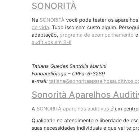
SONORITÀ
Na
SONORITÀ
você pode testar os aparelhos
de vida
. Tudo isso sem custo algum. Persegu
adaptação,
programa de acompanhamento
e 
auditivos em BH!
Tatiana Guedes Santólia Martini
Fonoaudióloga – CRFa: 6-3289
e-mail:
tatiana@sonoritaaparelhosauditivos.c
Sonorità Aparelhos Audit
A
SONORITÀ aparelhos auditivos
é um centro 
Qualidade no atendimento e liberdade de esc
suas necessidades individuais e que vai te p