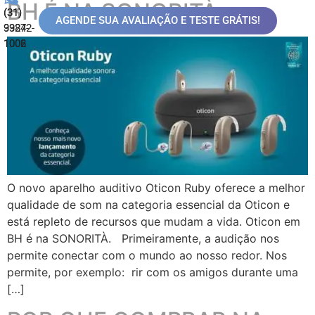
BH É NA SONORITÀ
(31)
(31)
AGENDE SUA AVALIAÇÃO E TESTE GRÁTIS!
99872-
3324-
1006
1002
O novo aparelho auditivo Oticon Ruby oferece a melhor
qualidade de som na categoria essencial da Oticon e
está repleto de recursos que mudam a vida. Oticon em
BH é na SONORITÀ. Primeiramente, a audição nos
permite conectar com o mundo ao nosso redor. Nos
permite, por exemplo: rir com os amigos durante uma
[…]