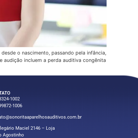
esde o nascimento, passando pela infância,
e audição incluem a perda auditiva congênita
TATO
 3324-1002
 99872-1006
ato@sonoritaaparelhosauditivos.com.br
Olegário Maciel 2146 – Loja
o Agostinho