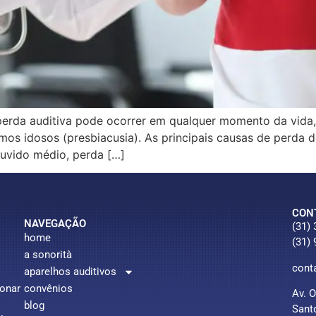
 auditiva pode ocorrer em qualquer momento da vida, d
os idosos (presbiacusia). As principais causas de perda d
ouvido médio, perda […]
CON
NAVEGAÇÃO
(31)
home
(31)
a sonorità
cont
aparelhos auditivos
ionar
convênios
Av. 
blog
Sant