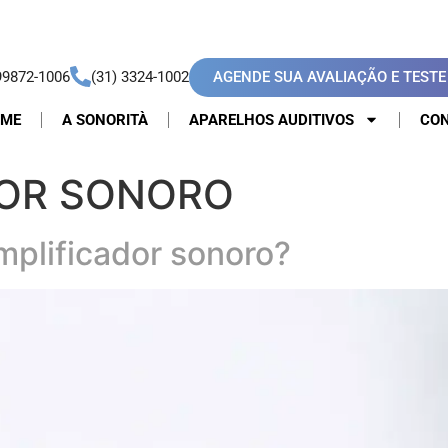
AGENDE SUA AVALIAÇÃO E TESTE 
99872-1006
(31) 3324-1002
OME
A SONORITÀ
APARELHOS AUDITIVOS
CON
DOR SONORO
mplificador sonoro?