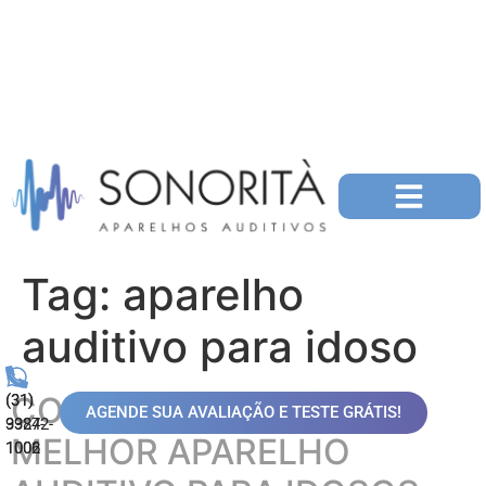
Tag:
aparelho
auditivo para idoso
COMO ESCOLHER O
(31)
(31)
AGENDE SUA AVALIAÇÃO E TESTE GRÁTIS!
99872-
3324-
MELHOR APARELHO
1006
1002