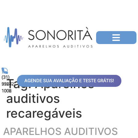
(31)
(31)
Tag:
Aparelhos
AGENDE SUA AVALIAÇÃO E TESTE GRÁTIS!
99872-
3324-
1006
1002
auditivos
recaregáveis
APARELHOS AUDITIVOS