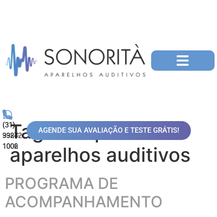
Tag:
compra de
(31)
(31)
AGENDE SUA AVALIAÇÃO E TESTE GRÁTIS!
99872-
3324-
1006
1002
aparelhos auditivos
PROGRAMA DE
ACOMPANHAMENTO