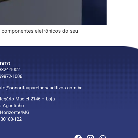
os componentes eletrônicos do seu
TATO
 3324-1002
 99872-1006
ato@sonoritaaparelhosauditivos.com.br
Olegário Maciel 2146 – Loja
o Agostinho
 Horizonte/MG
 30180-122