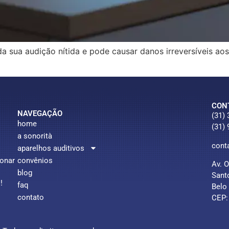
da sua audição nítida e pode causar danos irreversíveis a
CON
NAVEGAÇÃO
(31)
home
(31)
a sonorità
cont
aparelhos auditivos
ionar
convênios
Av. 
blog
Sant
!
faq
Belo
contato
CEP: