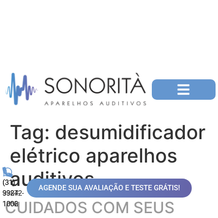
Tag:
desumidificador
elétrico aparelhos
auditivos
(31)
(31)
AGENDE SUA AVALIAÇÃO E TESTE GRÁTIS!
99872-
3324-
CUIDADOS COM SEUS
1006
1002