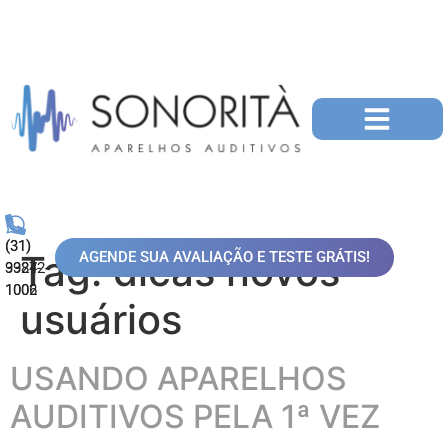
(31)
(31)
Tag:
dicas novos
AGENDE SUA AVALIAÇÃO E TESTE GRÁTIS!
99872-
3324-
1006
1002
usuários
USANDO APARELHOS
AUDITIVOS PELA 1ª VEZ