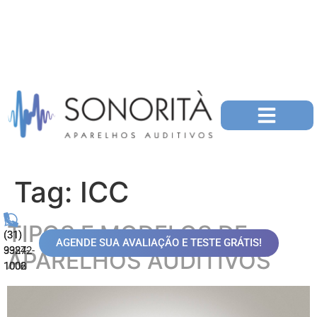
Tag:
ICC
TIPOS E MODELOS DE
(31)
(31)
AGENDE SUA AVALIAÇÃO E TESTE GRÁTIS!
99872-
3324-
APARELHOS AUDITIVOS
1006
1002