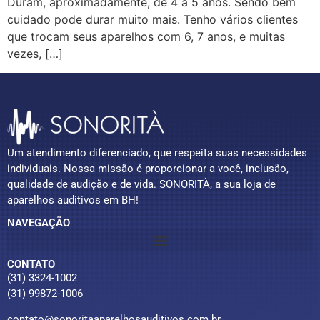
Duram, aproximadamente, de 4 a 5 anos. Sendo bem
cuidado pode durar muito mais. Tenho vários clientes
que trocam seus aparelhos com 6, 7 anos, e muitas
vezes, […]
Um atendimento diferenciado, que respeita suas necessidades
individuais. Nossa missão é proporcionar a você, inclusão,
qualidade de audição e de vida. SONORITÀ, a sua loja de
aparelhos auditivos em BH!
NAVEGAÇÃO
CONTATO
(31) 3324-1002
(31) 99872-1006
contato@sonoritaaparelhosauditivos.com.br