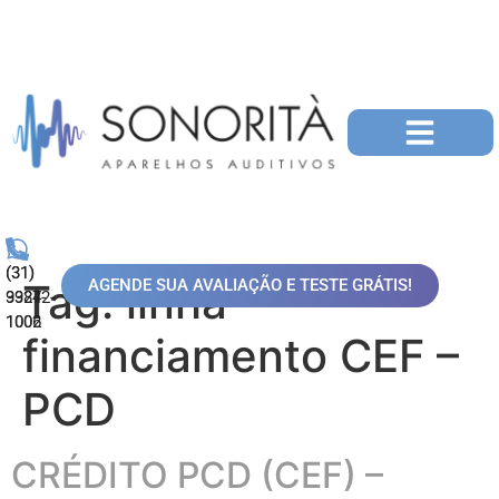
(31)
(31)
AGENDE SUA AVALIAÇÃO E TESTE GRÁTIS!
Tag:
linha
99872-
3324-
1006
1002
financiamento CEF –
PCD
CRÉDITO PCD (CEF) –