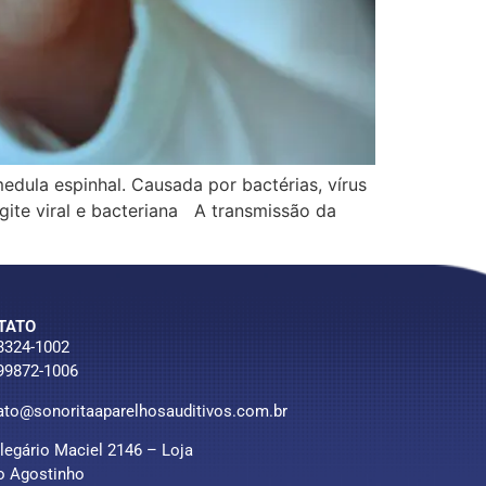
dula espinhal. Causada por bactérias, vírus
gite viral e bacteriana A transmissão da
TATO
 3324-1002
 99872-1006
ato@sonoritaaparelhosauditivos.com.br
Olegário Maciel 2146 – Loja
o Agostinho