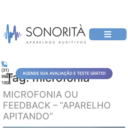
(31)
(31)
Tag:
microfonia
AGENDE SUA AVALIAÇÃO E TESTE GRÁTIS!
99872-
3324-
1006
1002
MICROFONIA OU
FEEDBACK – “APARELHO
APITANDO”