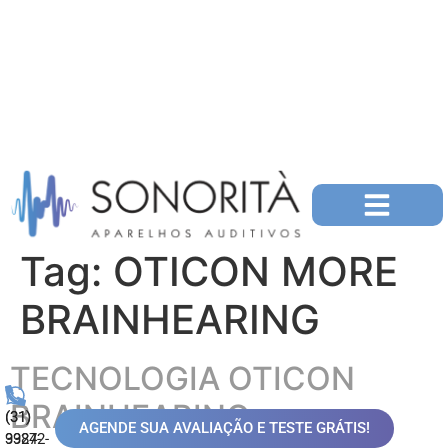
Tag:
OTICON MORE
BRAINHEARING
TECNOLOGIA OTICON
BRAINHEARING
(31)
(31)
AGENDE SUA AVALIAÇÃO E TESTE GRÁTIS!
99872-
3324-