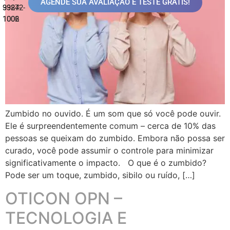
AGENDE SUA AVALIAÇÃO E TESTE GRÁTIS!
99872-
3324-
1006
1002
Zumbido no ouvido. É um som que só você pode ouvir.
Ele é surpreendentemente comum – cerca de 10% das
pessoas se queixam do zumbido. Embora não possa ser
curado, você pode assumir o controle para minimizar
significativamente o impacto. O que é o zumbido?
Pode ser um toque, zumbido, sibilo ou ruído, […]
OTICON OPN –
TECNOLOGIA E