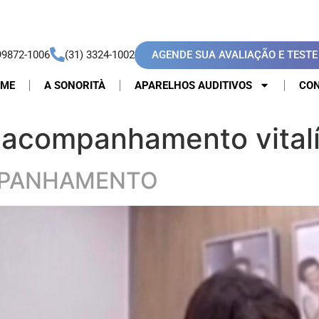
AGENDE SUA AVALIAÇÃO E TESTE 
99872-1006
(31) 3324-1002
OME
A SONORITÀ
APARELHOS AUDITIVOS
CON
 acompanhamento vitalí
MPANHAMENTO