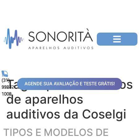
Tag:
Tipos e modelos
(31)
(31)
AGENDE SUA AVALIAÇÃO E TESTE GRÁTIS!
99872-
3324-
1006
1002
de aparelhos
auditivos da Coselgi
TIPOS E MODELOS DE