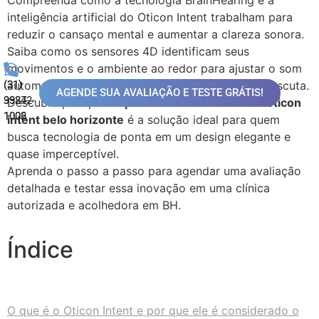
Compreenda como a tecnologia BrainHearing e a
inteligência artificial do Oticon Intent trabalham para
reduzir o cansaço mental e aumentar a clareza sonora.
Saiba como os sensores 4D identificam seus
movimentos e o ambiente ao redor para ajustar o som
automaticamente às suas reais necessidades de escuta.
(31)
(31)
AGENDE SUA AVALIAÇÃO E TESTE GRÁTIS!
99872-
3324-
Descubra por que o
aparelho auditivo discreto oticon
1006
1002
intent belo horizonte
é a solução ideal para quem
busca tecnologia de ponta em um design elegante e
quase imperceptível.
Aprenda o passo a passo para agendar uma avaliação
detalhada e testar essa inovação em uma clínica
autorizada e acolhedora em BH.
Índice
O que é o Oticon Intent e por que ele é considerado o