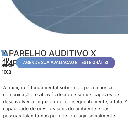
APARELHO AUDITIVO X
(31)
(31)
IMPLANTE COCLEAR
AGENDE SUA AVALIAÇÃO E TESTE GRÁTIS!
99872-
3324-
1006
1002
A audição é fundamental sobretudo para a nossa
comunicação, é através dela que somos capazes de
desenvolver a linguagem e, consequentemente, a fala. A
capacidade de ouvir os sons do ambiente e das
pessoas falando nos permite interagir socialmente.