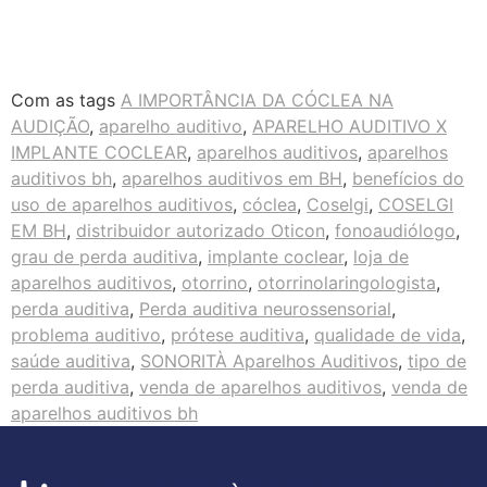
Com as tags
A IMPORTÂNCIA DA CÓCLEA NA
AUDIÇÃO
,
aparelho auditivo
,
APARELHO AUDITIVO X
IMPLANTE COCLEAR
,
aparelhos auditivos
,
aparelhos
auditivos bh
,
aparelhos auditivos em BH
,
benefícios do
uso de aparelhos auditivos
,
cóclea
,
Coselgi
,
COSELGI
EM BH
,
distribuidor autorizado Oticon
,
fonoaudiólogo
,
grau de perda auditiva
,
implante coclear
,
loja de
aparelhos auditivos
,
otorrino
,
otorrinolaringologista
,
perda auditiva
,
Perda auditiva neurossensorial
,
problema auditivo
,
prótese auditiva
,
qualidade de vida
,
saúde auditiva
,
SONORITÀ Aparelhos Auditivos
,
tipo de
perda auditiva
,
venda de aparelhos auditivos
,
venda de
aparelhos auditivos bh