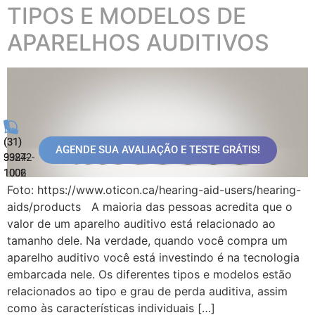
TIPOS E MODELOS DE
APARELHOS AUDITIVOS
(31)
(31)
AGENDE SUA AVALIAÇÃO E TESTE GRÁTIS!
99872-
3324-
1006
1002
Foto: https://www.oticon.ca/hearing-aid-users/hearing-
aids/products A maioria das pessoas acredita que o
valor de um aparelho auditivo está relacionado ao
tamanho dele. Na verdade, quando você compra um
aparelho auditivo você está investindo é na tecnologia
embarcada nele. Os diferentes tipos e modelos estão
relacionados ao tipo e grau de perda auditiva, assim
como às características individuais […]