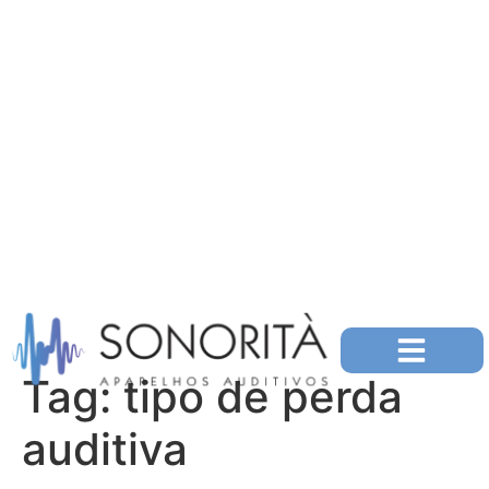
Tag:
tipo de perda
auditiva