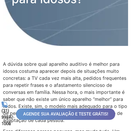
A dúvida sobre qual aparelho auditivo é melhor para
idosos costuma aparecer depois de situações muito
concretas: a TV cada vez mais alta, pedidos frequentes
para repetir frases e o afastamento silencioso de
conversas em família. Nessa hora, o mais importante é
saber que não existe um único aparelho “melhor” para
todos. Existe, sim, o modelo mais adequado para o tipo
(31)
(31)
de perda auditiva, para a rotina e para a facilidade de
AGENDE SUA AVALIAÇÃO E TESTE GRÁTIS!
99872-
3324-
adaptação de cada pessoa.
1006
1002