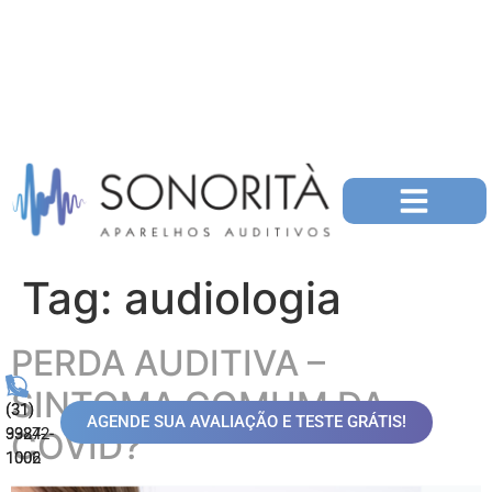
Tag:
audiologia
PERDA AUDITIVA –
SINTOMA COMUM DA
(31)
(31)
AGENDE SUA AVALIAÇÃO E TESTE GRÁTIS!
99872-
3324-
COVID?
1006
1002