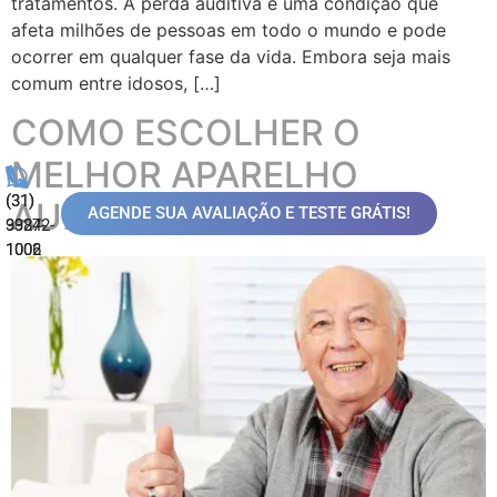
tratamentos. A perda auditiva é uma condição que
afeta milhões de pessoas em todo o mundo e pode
ocorrer em qualquer fase da vida. Embora seja mais
comum entre idosos, […]
COMO ESCOLHER O
MELHOR APARELHO
(31)
(31)
AUDITIVO PARA IDOSOS
AGENDE SUA AVALIAÇÃO E TESTE GRÁTIS!
99872-
3324-
1006
1002