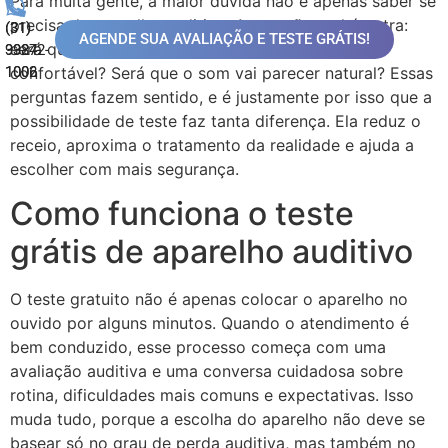
Para muita gente, a maior dúvida não é apenas saber se
precisa de aparelho auditivo. A questão real é outra:
(31)
(31)
AGENDE SUA AVALIAÇÃO E TESTE GRÁTIS!
será que eu vou me adaptar? Será que vai ficar
99872-
3324-
1006
1002
confortável? Será que o som vai parecer natural? Essas
perguntas fazem sentido, e é justamente por isso que a
possibilidade de teste faz tanta diferença. Ela reduz o
receio, aproxima o tratamento da realidade e ajuda a
escolher com mais segurança.
Como funciona o teste
grátis de aparelho auditivo
O teste gratuito não é apenas colocar o aparelho no
ouvido por alguns minutos. Quando o atendimento é
bem conduzido, esse processo começa com uma
avaliação auditiva e uma conversa cuidadosa sobre
rotina, dificuldades mais comuns e expectativas. Isso
muda tudo, porque a escolha do aparelho não deve se
basear só no grau de perda auditiva, mas também no